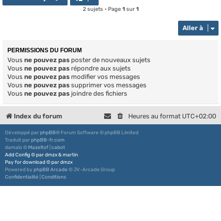
2 sujets • Page
1
sur
1
Aller à
PERMISSIONS DU FORUM
Vous
ne pouvez pas
poster de nouveaux sujets
Vous
ne pouvez pas
répondre aux sujets
Vous
ne pouvez pas
modifier vos messages
Vous
ne pouvez pas
supprimer vos messages
Vous
ne pouvez pas
joindre des fichiers
Index du forum
Heures au format
UTC+02:00
Développé par
phpBB
® Forum Software © phpBB Limited
Traduit par
phpBB-fr.com
damaïo ©
Mazeltof
|
cabot
Add Config
©
par
dmzx
&
martin
Pay for download
©
par
dmzx
Powered by
phpBB Arcade
© JV-Arcade Group
Confidentialité
|
Conditions