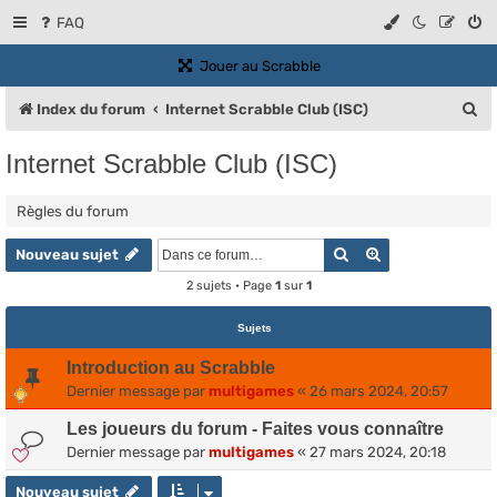
FAQ
(Ouvre un nouvel onglet)
Jouer au Scrabble
R
Index du forum
Internet Scrabble Club (ISC)
e
Internet Scrabble Club (ISC)
c
h
Règles du forum
e
Rechercher
Recherche ava
Nouveau sujet
r
2 sujets • Page
1
sur
1
c
Sujets
h
e
Introduction au Scrabble
Dernier message par
multigames
«
26 mars 2024, 20:57
r
Les joueurs du forum - Faites vous connaître
Dernier message par
multigames
«
27 mars 2024, 20:18
Nouveau sujet