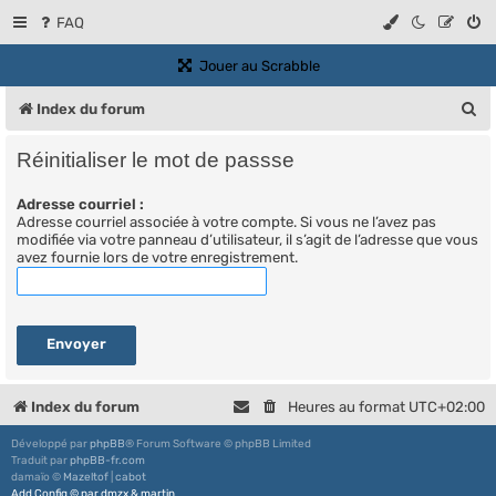
FAQ
(Ouvre un nouvel onglet)
Jouer au Scrabble
R
Index du forum
e
Réinitialiser le mot de passse
c
Adresse courriel :
h
Adresse courriel associée à votre compte. Si vous ne l’avez pas
e
modifiée via votre panneau d’utilisateur, il s’agit de l’adresse que vous
avez fournie lors de votre enregistrement.
r
c
h
e
r
Index du forum
Heures au format
UTC+02:00
Développé par
phpBB
® Forum Software © phpBB Limited
Traduit par
phpBB-fr.com
damaïo ©
Mazeltof
|
cabot
Add Config
©
par
dmzx
&
martin