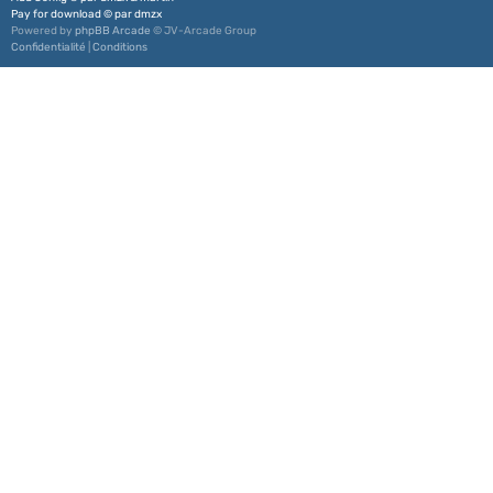
Pay for download
©
par
dmzx
Powered by
phpBB Arcade
© JV-Arcade Group
Confidentialité
|
Conditions