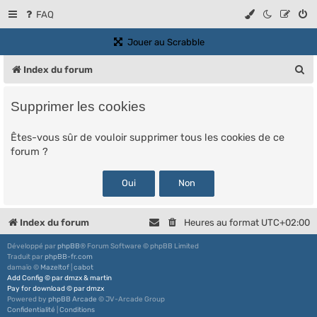
FAQ
(Ouvre un nouvel onglet)
Jouer au Scrabble
R
Index du forum
e
Supprimer les cookies
c
h
Êtes-vous sûr de vouloir supprimer tous les cookies de ce
forum ?
e
r
c
h
Index du forum
Heures au format
UTC+02:00
e
Développé par
phpBB
® Forum Software © phpBB Limited
r
Traduit par
phpBB-fr.com
damaïo ©
Mazeltof
|
cabot
Add Config
©
par
dmzx
&
martin
Pay for download
©
par
dmzx
Powered by
phpBB Arcade
© JV-Arcade Group
Confidentialité
|
Conditions