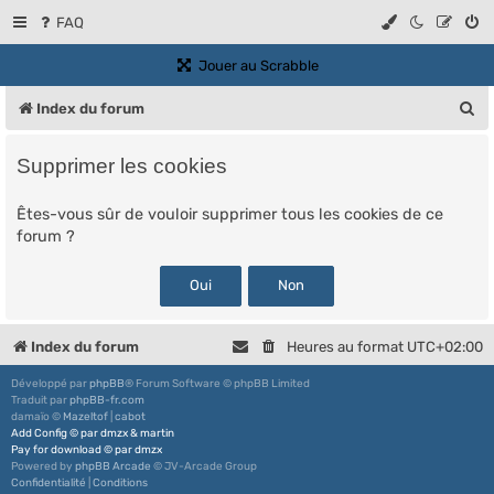
FAQ
(Ouvre un nouvel onglet)
Jouer au Scrabble
R
Index du forum
e
Supprimer les cookies
c
h
Êtes-vous sûr de vouloir supprimer tous les cookies de ce
forum ?
e
r
c
h
Index du forum
Heures au format
UTC+02:00
e
Développé par
phpBB
® Forum Software © phpBB Limited
r
Traduit par
phpBB-fr.com
damaïo ©
Mazeltof
|
cabot
Add Config
©
par
dmzx
&
martin
Pay for download
©
par
dmzx
Powered by
phpBB Arcade
© JV-Arcade Group
Confidentialité
|
Conditions