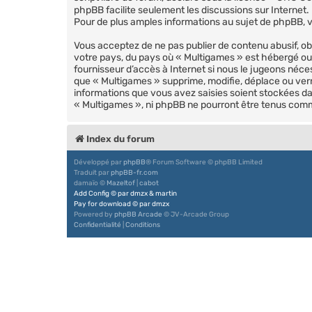
phpBB facilite seulement les discussions sur Intern
Pour de plus amples informations au sujet de phpBB, ve
Vous acceptez de ne pas publier de contenu abusif, ob
votre pays, du pays où « Multigames » est hébergé ou 
fournisseur d’accès à Internet si nous le jugeons néc
que « Multigames » supprime, modifie, déplace ou verr
informations que vous avez saisies soient stockées da
« Multigames », ni phpBB ne pourront être tenus com
Index du forum
Développé par
phpBB
® Forum Software © phpBB Limited
Traduit par
phpBB-fr.com
damaïo ©
Mazeltof
|
cabot
Add Config
©
par
dmzx
&
martin
Pay for download
©
par
dmzx
Powered by
phpBB Arcade
© JV-Arcade Group
Confidentialité
|
Conditions