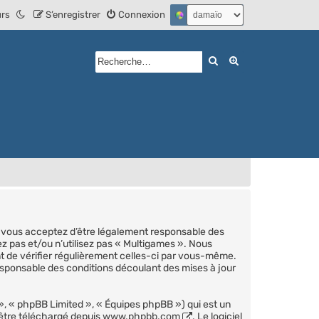
urs
S’enregistrer
Connexion
Rechercher
Recherche avan
), vous acceptez d’être légalement responsable des
ez pas et/ou n’utilisez pas « Multigames ». Nous
nt de vérifier régulièrement celles-ci par vous-même.
esponsable des conditions découlant des mises à jour
», « phpBB Limited », « Équipes phpBB ») qui est un
 être téléchargé depuis
www.phpbb.com
. Le logiciel