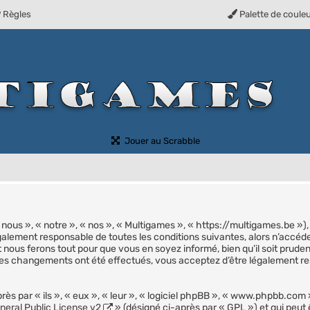
Règles
Palette de coule
(Ouvre un nouvel onglet)
Jouer au Scrabble
nous », « notre », « nos », « Multigames », « https://multigames.be »
galement responsable de toutes les conditions suivantes, alors n’accéd
 nous ferons tout pour que vous en soyez informé, bien qu’il soit prude
 des changements ont été effectués, vous acceptez d’être légalement r
s par « ils », « eux », « leur », « logiciel phpBB », « www.phpbb.com 
eral Public License v2
» (désigné ci-après par « GPL ») et qui peut