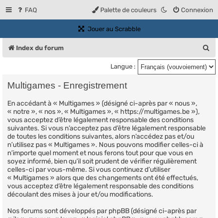
FAQ
Palette de couleurs
Connexion
(Ouvre un nouvel onglet)
Jouer au Scrabble
R
Index du forum
e
Langue :
c
Multigames - Enregistrement
h
En accédant à « Multigames » (désigné ci-après par « nous »,
e
« notre », « nos », « Multigames », « https://multigames.be »),
r
vous acceptez d’être légalement responsable des conditions
suivantes. Si vous n’acceptez pas d’être légalement responsable
c
de toutes les conditions suivantes, alors n’accédez pas et/ou
n’utilisez pas « Multigames ». Nous pouvons modifier celles-ci à
h
n’importe quel moment et nous ferons tout pour que vous en
e
soyez informé, bien qu’il soit prudent de vérifier régulièrement
celles-ci par vous-même. Si vous continuez d’utiliser
r
« Multigames » alors que des changements ont été effectués,
vous acceptez d’être légalement responsable des conditions
découlant des mises à jour et/ou modifications.
Nos forums sont développés par phpBB (désigné ci-après par