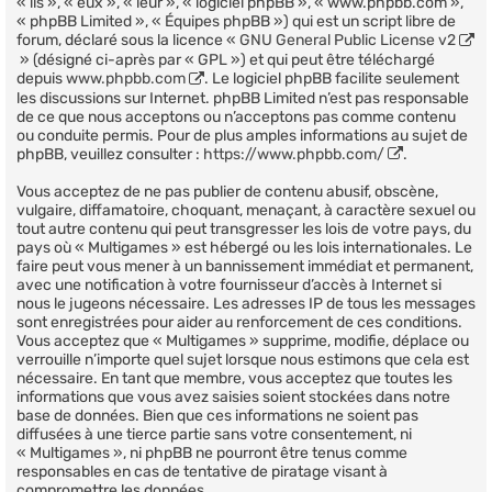
« ils », « eux », « leur », « logiciel phpBB », « www.phpbb.com »,
« phpBB Limited », « Équipes phpBB ») qui est un script libre de
forum, déclaré sous la licence «
GNU General Public License v2
» (désigné ci-après par « GPL ») et qui peut être téléchargé
depuis
www.phpbb.com
. Le logiciel phpBB facilite seulement
les discussions sur Internet. phpBB Limited n’est pas responsable
de ce que nous acceptons ou n’acceptons pas comme contenu
ou conduite permis. Pour de plus amples informations au sujet de
phpBB, veuillez consulter :
https://www.phpbb.com/
.
Vous acceptez de ne pas publier de contenu abusif, obscène,
vulgaire, diffamatoire, choquant, menaçant, à caractère sexuel ou
tout autre contenu qui peut transgresser les lois de votre pays, du
pays où « Multigames » est hébergé ou les lois internationales. Le
faire peut vous mener à un bannissement immédiat et permanent,
avec une notification à votre fournisseur d’accès à Internet si
nous le jugeons nécessaire. Les adresses IP de tous les messages
sont enregistrées pour aider au renforcement de ces conditions.
Vous acceptez que « Multigames » supprime, modifie, déplace ou
verrouille n’importe quel sujet lorsque nous estimons que cela est
nécessaire. En tant que membre, vous acceptez que toutes les
informations que vous avez saisies soient stockées dans notre
base de données. Bien que ces informations ne soient pas
diffusées à une tierce partie sans votre consentement, ni
« Multigames », ni phpBB ne pourront être tenus comme
responsables en cas de tentative de piratage visant à
compromettre les données.