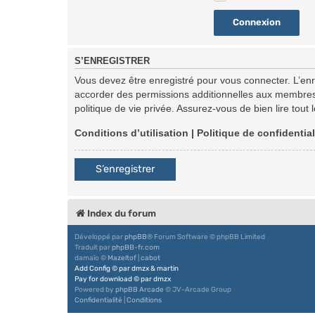
S’ENREGISTRER
Vous devez être enregistré pour vous connecter. L’en
accorder des permissions additionnelles aux membres d
politique de vie privée. Assurez-vous de bien lire tout
Conditions d’utilisation
|
Politique de confidential
S’enregistrer
Index du forum
Développé par
phpBB
® Forum Software © phpBB Limited
Traduit par
phpBB-fr.com
damaïo ©
Mazeltof
|
cabot
Add Config
©
par
dmzx
&
martin
Pay for download
©
par
dmzx
Powered by
phpBB Arcade
© JV-Arcade Group
Confidentialité
|
Conditions