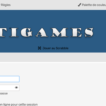
Règles
Palette de coule
(Ouvre un nouvel onglet)
Jouer au Scrabble
 passe
n ligne pour cette session