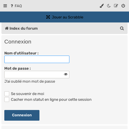
FAQ
(Ouvre un nouvel onglet)
Jouer au Scrabble
R
Index du forum
e
Connexion
c
Nom d’utilisateur :
h
e
Mot de passe :
r
c
J’ai oublié mon mot de passe
h
Se souvenir de moi
e
Cacher mon statut en ligne pour cette session
r