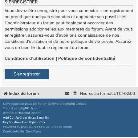
S’ENREGISTRER
Vous devez être enregistré pour vous connecter. L’enregistrement
ne prend que quelques secondes et augmente vos possibilités.
L’administrateur du forum peut également accorder des
permissions additionnelles aux membres du forum. Avant de vous
enregistrer, assurez-vous d’avoir pris connaissance de nos
conditions d’utilisation et de notre politique de vie privée. Assurez-
vous de bien lire tout le règlement du forum.
Conditions d’utilisation
|
Politique de confidentialité
S’enregistrer
Index du forum
Heures au format
UTC+02:00
Développé par
phpBB
® Forum Software © phpBB Limited
Traduit par
phpBB-fr.com
damaïo ©
Mazeltof
|
cabot
Add Config
©
par
dmzx
&
martin
Pay for download
©
par
dmzx
Powered by
phpBB Arcade
© JV-Arcade Group
Confidentialité
|
Conditions