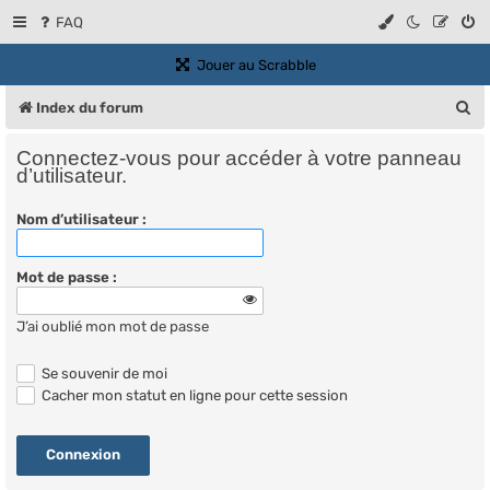
FAQ
(Ouvre un nouvel onglet)
Jouer au Scrabble
R
Index du forum
e
Connectez-vous pour accéder à votre panneau
c
d’utilisateur.
h
Nom d’utilisateur :
e
r
Mot de passe :
c
J’ai oublié mon mot de passe
h
e
Se souvenir de moi
r
Cacher mon statut en ligne pour cette session