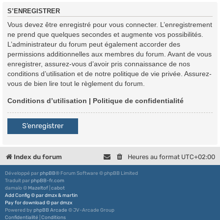
S’ENREGISTRER
Vous devez être enregistré pour vous connecter. L’enregistrement
ne prend que quelques secondes et augmente vos possibilités.
L’administrateur du forum peut également accorder des
permissions additionnelles aux membres du forum. Avant de vous
enregistrer, assurez-vous d’avoir pris connaissance de nos
conditions d’utilisation et de notre politique de vie privée. Assurez-
vous de bien lire tout le règlement du forum.
Conditions d’utilisation
|
Politique de confidentialité
S’enregistrer
Index du forum
Heures au format
UTC+02:00
Développé par
phpBB
® Forum Software © phpBB Limited
Traduit par
phpBB-fr.com
damaïo ©
Mazeltof
|
cabot
Add Config
©
par
dmzx
&
martin
Pay for download
©
par
dmzx
Powered by
phpBB Arcade
© JV-Arcade Group
Confidentialité
|
Conditions