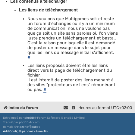
Les contenus à télécharger
Les liens de téléchargement
Nous voulons que Multigames soit et reste
un forum d'échanges où il y a un minimum
de communication, nous ne voulons pas
que ça soit un site sans paroles où l'on viens
juste prendre un téléchargement et basta..
C'est la raison pour laquelle il est demandé
de poster un message dans le sujet pour
que les liens du message initial s'affichent.
#
Les liens proposés doivent être les liens
direct vers la page de téléchargement du
fichier.
Il est interdit de poster des liens menant à
des sites "protecteurs de liens" rémunérant
ou pas.
#
Index du forum
Heures au format
UTC+02:00
Développé par
phpBB
® Forum Software © phpBB Limited
Traduit par
phpBB-fr.com
damaïo ©
Mazeltof
|
cabot
Add Config
©
par
dmzx
&
martin