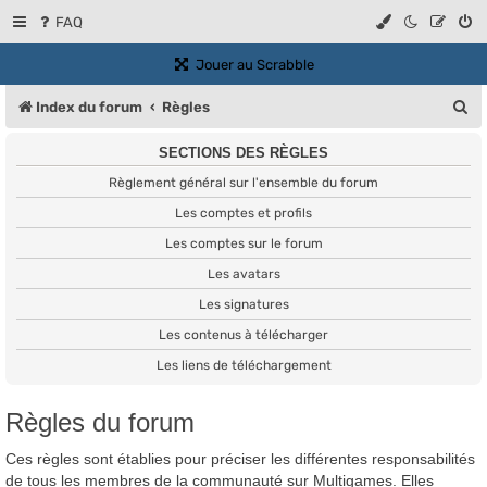
FAQ
(Ouvre un nouvel onglet)
Jouer au Scrabble
R
Index du forum
Règles
e
SECTIONS DES RÈGLES
c
Règlement général sur l'ensemble du forum
h
Les comptes et profils
e
Les comptes sur le forum
r
Les avatars
c
Les signatures
h
Les contenus à télécharger
e
Les liens de téléchargement
r
Règles du forum
Ces règles sont établies pour préciser les différentes responsabilités
de tous les membres de la communauté sur Multigames. Elles