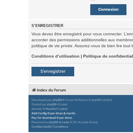
S’ENREGISTRER
Vous devez être enregistré pour vous connecter. L’en
accorder des permissions additionnelles aux membres d
politique de vie privée. Assurez-vous de bien lire tout
Conditions d’utilisation
|
Politique de confidential
S’enregistrer
Index du forum
Développé par
phpBB
® Forum Software © phpBB Limited
Traduit par
phpBB-fr.com
damaïo ©
Mazeltof
|
cabot
Add Config
©
par
dmzx
&
martin
Pay for download
©
par
dmzx
Powered by
phpBB Arcade
© JV-Arcade Group
Confidentialité
|
Conditions