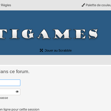
Règles
Palette de coule
(Ouvre un nouvel onglet)
Jouer au Scrabble
dans ce forum.
 passe
n ligne pour cette session