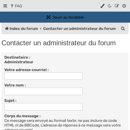
FAQ
(Ouvre un nouvel onglet)
Jouer au Scrabble
R
Index du forum
Contacter un administrateur du forum
e
Contacter un administrateur du forum
c
h
Destinataire :
Administrateur
e
Votre adresse courriel :
r
c
Votre nom :
h
e
Sujet :
r
Corps du message :
Ce message sera envoyé au format texte, ne pas inclure de code
HTML ni de BBCode. L’adresse de réponse à ce message sera votre
adresse courriel.