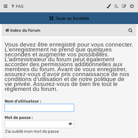
FAQ
(Ouvre un nouvel onglet)
Jouer au Scrabble
R
Index du forum
e
Vous devez être enregistré pour vous connecter.
c
L’enregistrement ne prend que quelques
secondes et augmente vos possibilités.
h
L’administrateur du forum peut également
accorder des permissions additionnelles aux
e
membres du forum. Avant de vous enregistrer,
assurez-vous d’avoir pris connaissance de nos
r
conditions d’utilisation et de notre politique de
vie privée. Assurez-vous de bien lire tout le
c
règlement du forum.
h
Nom d’utilisateur :
e
r
Mot de passe :
J’ai oublié mon mot de passe