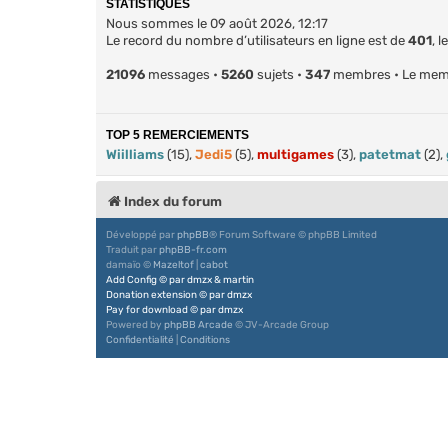
STATISTIQUES
Nous sommes le 09 août 2026, 12:17
Le record du nombre d’utilisateurs en ligne est de
401
, 
21096
messages •
5260
sujets •
347
membres • Le membr
TOP 5 REMERCIEMENTS
Wiilliams
(15),
Jedi5
(5),
multigames
(3),
patetmat
(2),
Index du forum
Développé par
phpBB
® Forum Software © phpBB Limited
Traduit par
phpBB-fr.com
damaïo ©
Mazeltof
|
cabot
Add Config
©
par
dmzx
&
martin
Donation extension
©
par
dmzx
Pay for download
©
par
dmzx
Powered by
phpBB Arcade
© JV-Arcade Group
Confidentialité
|
Conditions