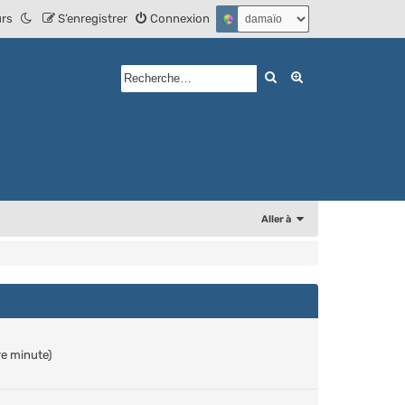
urs
S’enregistrer
Connexion
Rechercher
Recherche avan
Aller à
re minute)