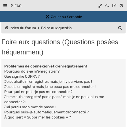
FAQ
(Ouvre un nouvel onglet)
Jouer au Scrabble
R
Index du forum
Foire aux questions (Questions posées fréquemment)
e
Foire aux questions (Questions posées
c
fréquemment)
h
e
Problèmes de connexion et d’enregistrement
r
Pourquoi dois-je m’enregistrer ?
Que signifie COPPA ?
c
Je souhaite m’enregistrer, mais je n’y parviens pas !
h
Je suis enregistré mais je ne peux pas me connecter !
Pourquoi ne puis-je pas me connecter ?
e
Je me suis enregistré par le passé mais je ne peux plus me
r
connecter ?!
J’ai perdu mon mot de passe !
Pourquoi suis-je automatiquement déconnecté ?
À quoi sert « Supprimer les cookies » ?