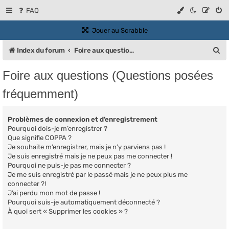
FAQ
(Ouvre un nouvel onglet)
Jouer au Scrabble
R
Index du forum
Foire aux questions (Questions posées fréquemment)
e
Foire aux questions (Questions posées
c
fréquemment)
h
e
Problèmes de connexion et d’enregistrement
r
Pourquoi dois-je m’enregistrer ?
Que signifie COPPA ?
c
Je souhaite m’enregistrer, mais je n’y parviens pas !
h
Je suis enregistré mais je ne peux pas me connecter !
Pourquoi ne puis-je pas me connecter ?
e
Je me suis enregistré par le passé mais je ne peux plus me
r
connecter ?!
J’ai perdu mon mot de passe !
Pourquoi suis-je automatiquement déconnecté ?
À quoi sert « Supprimer les cookies » ?