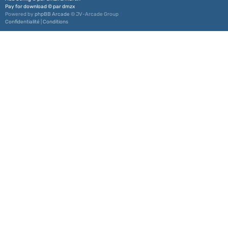
Pay for download
©
par
dmzx
Powered by
phpBB Arcade
© JV-Arcade Group
Confidentialité
|
Conditions