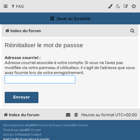
FAQ
(Ouvre un nouvel onglet)
Jouer au Scrabble
R
Index du forum
e
Réinitialiser le mot de passse
c
Adresse courriel :
h
Adresse courriel associée à votre compte. Si vous ne l’avez pas
e
modifiée via votre panneau d’utilisateur, il s’agit de l’adresse que vous
avez fournie lors de votre enregistrement.
r
c
h
e
r
Index du forum
Heures au format
UTC+02:00
Développé par
phpBB
® Forum Software © phpBB Limited
Traduit par
phpBB-fr.com
damaïo ©
Mazeltof
|
cabot
Add Config
©
par
dmzx
&
martin