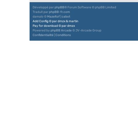
Développé par
phpBB
® Forum Software © phpBB Limited
Traduit par
phpBB-fr.com
damaïo ©
Mazeltof
|
cabot
Add Config
©
par
dmzx
&
martin
Pay for download
©
par
dmzx
Powered by
phpBB Arcade
© JV-Arcade Group
Confidentialité
|
Conditions