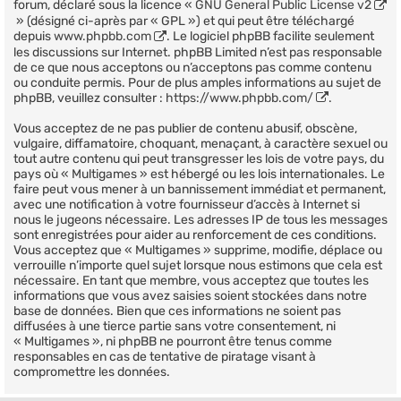
forum, déclaré sous la licence «
GNU General Public License v2
» (désigné ci-après par « GPL ») et qui peut être téléchargé
depuis
www.phpbb.com
. Le logiciel phpBB facilite seulement
les discussions sur Internet. phpBB Limited n’est pas responsable
de ce que nous acceptons ou n’acceptons pas comme contenu
ou conduite permis. Pour de plus amples informations au sujet de
phpBB, veuillez consulter :
https://www.phpbb.com/
.
Vous acceptez de ne pas publier de contenu abusif, obscène,
vulgaire, diffamatoire, choquant, menaçant, à caractère sexuel ou
tout autre contenu qui peut transgresser les lois de votre pays, du
pays où « Multigames » est hébergé ou les lois internationales. Le
faire peut vous mener à un bannissement immédiat et permanent,
avec une notification à votre fournisseur d’accès à Internet si
nous le jugeons nécessaire. Les adresses IP de tous les messages
sont enregistrées pour aider au renforcement de ces conditions.
Vous acceptez que « Multigames » supprime, modifie, déplace ou
verrouille n’importe quel sujet lorsque nous estimons que cela est
nécessaire. En tant que membre, vous acceptez que toutes les
informations que vous avez saisies soient stockées dans notre
base de données. Bien que ces informations ne soient pas
diffusées à une tierce partie sans votre consentement, ni
« Multigames », ni phpBB ne pourront être tenus comme
responsables en cas de tentative de piratage visant à
compromettre les données.