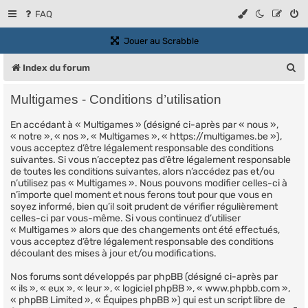
FAQ
(Ouvre un nouvel onglet)
Jouer au Scrabble
R
Index du forum
e
Multigames - Conditions d’utilisation
c
En accédant à « Multigames » (désigné ci-après par « nous »,
h
« notre », « nos », « Multigames », « https://multigames.be »),
e
vous acceptez d’être légalement responsable des conditions
suivantes. Si vous n’acceptez pas d’être légalement responsable
r
de toutes les conditions suivantes, alors n’accédez pas et/ou
n’utilisez pas « Multigames ». Nous pouvons modifier celles-ci à
c
n’importe quel moment et nous ferons tout pour que vous en
soyez informé, bien qu’il soit prudent de vérifier régulièrement
h
celles-ci par vous-même. Si vous continuez d’utiliser
e
« Multigames » alors que des changements ont été effectués,
vous acceptez d’être légalement responsable des conditions
r
découlant des mises à jour et/ou modifications.
Nos forums sont développés par phpBB (désigné ci-après par
« ils », « eux », « leur », « logiciel phpBB », « www.phpbb.com »,
« phpBB Limited », « Équipes phpBB ») qui est un script libre de