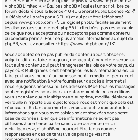
« ils », « eux », « leur », « logiciel phpBB », « www.phpbb.com »,
« phpBB Limited », « Équipes phpBB ») qui est un script libre de
forum, déclaré sous la licence «
GNU General Public License v2
» (désigné ci-après par « GPL ») et qui peut être téléchargé
depuis
www.phpbb.com
. Le logiciel phpBB facilite seulement
les discussions sur Internet. phpBB Limited n’est pas responsable
de ce que nous acceptons ou n’acceptons pas comme contenu
ou conduite permis. Pour de plus amples informations au sujet de
phpBB, veuillez consulter :
https://www.phpbb.com/
.
Vous acceptez de ne pas publier de contenu abusif, obscène,
vulgaire, diffamatoire, choquant, menaçant, à caractère sexuel ou
tout autre contenu qui peut transgresser les lois de votre pays, du
pays où « Multigames » est hébergé ou les lois internationales. Le
faire peut vous mener à un bannissement immédiat et permanent,
avec une notification à votre fournisseur d’accès à Internet si
nous le jugeons nécessaire. Les adresses IP de tous les messages
sont enregistrées pour aider au renforcement de ces conditions.
Vous acceptez que « Multigames » supprime, modifie, déplace ou
verrouille n’importe quel sujet lorsque nous estimons que cela est
nécessaire. En tant que membre, vous acceptez que toutes les
informations que vous avez saisies soient stockées dans notre
base de données. Bien que ces informations ne soient pas
diffusées à une tierce partie sans votre consentement, ni
« Multigames », ni phpBB ne pourront être tenus comme
responsables en cas de tentative de piratage visant à
compromettre les données.