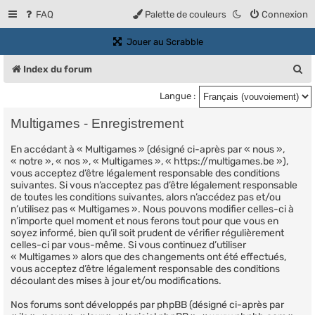
FAQ
Palette de couleurs
Connexion
(Ouvre un nouvel onglet)
Jouer au Scrabble
R
Index du forum
e
Langue :
c
Multigames - Enregistrement
h
En accédant à « Multigames » (désigné ci-après par « nous »,
e
« notre », « nos », « Multigames », « https://multigames.be »),
r
vous acceptez d’être légalement responsable des conditions
suivantes. Si vous n’acceptez pas d’être légalement responsable
c
de toutes les conditions suivantes, alors n’accédez pas et/ou
n’utilisez pas « Multigames ». Nous pouvons modifier celles-ci à
h
n’importe quel moment et nous ferons tout pour que vous en
e
soyez informé, bien qu’il soit prudent de vérifier régulièrement
celles-ci par vous-même. Si vous continuez d’utiliser
r
« Multigames » alors que des changements ont été effectués,
vous acceptez d’être légalement responsable des conditions
découlant des mises à jour et/ou modifications.
Nos forums sont développés par phpBB (désigné ci-après par