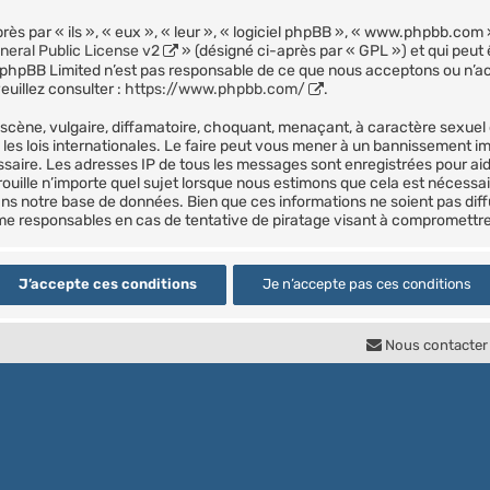
s par « ils », « eux », « leur », « logiciel phpBB », « www.phpbb.com 
eral Public License v2
» (désigné ci-après par « GPL ») et qui peut
et. phpBB Limited n’est pas responsable de ce que nous acceptons ou n
uillez consulter :
https://www.phpbb.com/
.
scène, vulgaire, diffamatoire, choquant, menaçant, à caractère sexuel o
les lois internationales. Le faire peut vous mener à un bannissement i
essaire. Les adresses IP de tous les messages sont enregistrées pour a
ouille n’importe quel sujet lorsque nous estimons que cela est nécessa
ns notre base de données. Bien que ces informations ne soient pas diff
me responsables en cas de tentative de piratage visant à compromettre
Nous contacter