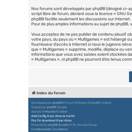
Nos forums sont développés par phpBB (désigné ci-aprè
script libre de forum, déclaré sous la licence «
GNU Gen
phpBB facilite seulement les discussions sur Intern
Pour de plus amples informations au sujet de phpBB, ve
Vous acceptez de ne pas publier de contenu abusif, ob
votre pays, du pays où « Multigames » est hébergé ou 
fournisseur d’accès à Internet si nous le jugeons néc
que « Multigames » supprime, modifie, déplace ou verr
informations que vous avez saisies soient stockées da
« Multigames », ni phpBB ne pourront être tenus com
Index du forum
Développé par
phpBB
® Forum Software © phpBB Limited
Traduit par
phpBB-fr.com
damaïo ©
Mazeltof
|
cabot
Add Config
©
par
dmzx
&
martin
Pay for download
©
par
dmzx
Powered by
phpBB Arcade
© JV-Arcade Group
Confidentialité
|
Conditions