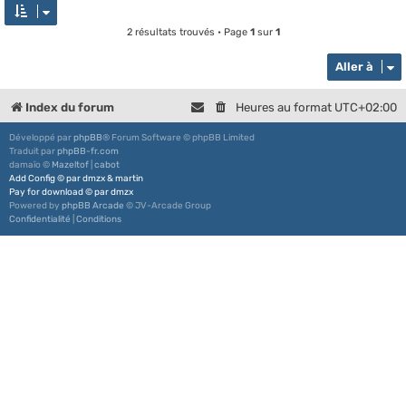
2 résultats trouvés • Page
1
sur
1
Aller à
Index du forum
Heures au format
UTC+02:00
Développé par
phpBB
® Forum Software © phpBB Limited
Traduit par
phpBB-fr.com
damaïo ©
Mazeltof
|
cabot
Add Config
©
par
dmzx
&
martin
Pay for download
©
par
dmzx
Powered by
phpBB Arcade
© JV-Arcade Group
Confidentialité
|
Conditions