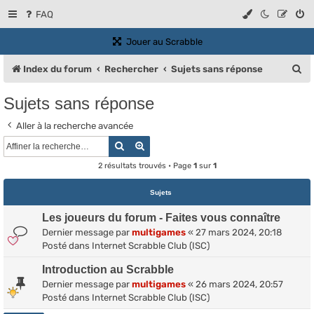
FAQ
(Ouvre un nouvel onglet)
Jouer au Scrabble
R
Index du forum
Rechercher
Sujets sans réponse
e
Sujets sans réponse
c
Aller à la recherche avancée
h
Rechercher
Recherche avancée
e
2 résultats trouvés • Page
1
sur
1
r
c
Sujets
h
Les joueurs du forum - Faites vous connaître
e
Dernier message par
multigames
«
27 mars 2024, 20:18
Posté dans
Internet Scrabble Club (ISC)
r
Introduction au Scrabble
Dernier message par
multigames
«
26 mars 2024, 20:57
Posté dans
Internet Scrabble Club (ISC)