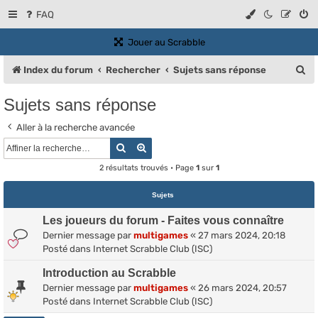
FAQ
(Ouvre un nouvel onglet)
Jouer au Scrabble
R
Index du forum
Rechercher
Sujets sans réponse
e
Sujets sans réponse
c
Aller à la recherche avancée
h
Rechercher
Recherche avancée
e
2 résultats trouvés • Page
1
sur
1
r
c
Sujets
h
Les joueurs du forum - Faites vous connaître
e
Dernier message par
multigames
«
27 mars 2024, 20:18
Posté dans
Internet Scrabble Club (ISC)
r
Introduction au Scrabble
Dernier message par
multigames
«
26 mars 2024, 20:57
Posté dans
Internet Scrabble Club (ISC)