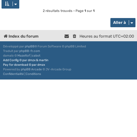
2 résultats trouvés • Page
1
sur
1
Aller à
Index du forum
Heures au format
UTC+02:00
Développé par
phpBB
® Forum Software © phpBB Limited
Traduit par
phpBB-fr.com
damaïo ©
Mazeltof
|
cabot
Add Config
©
par
dmzx
&
martin
Pay for download
©
par
dmzx
Powered by
phpBB Arcade
© JV-Arcade Group
Confidentialité
|
Conditions