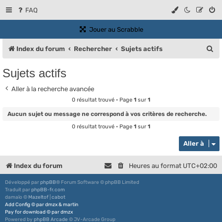
FAQ
(Ouvre un nouvel onglet)
Jouer au Scrabble
R
Index du forum
Rechercher
Sujets actifs
e
Sujets actifs
c
Aller à la recherche avancée
h
0 résultat trouvé • Page
1
sur
1
e
Aucun sujet ou message ne correspond à vos critères de recherche.
r
0 résultat trouvé • Page
1
sur
1
c
Aller à
h
e
Index du forum
Heures au format
UTC+02:00
r
Développé par
phpBB
® Forum Software © phpBB Limited
Traduit par
phpBB-fr.com
damaïo ©
Mazeltof
|
cabot
Add Config
©
par
dmzx
&
martin
Pay for download
©
par
dmzx
Powered by
phpBB Arcade
© JV-Arcade Group