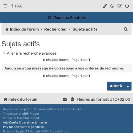
FAQ
(Ouvre un nouvel onglet)
Jouer au Scrabble
R
Index du forum
Rechercher
Sujets actifs
e
Sujets actifs
c
Aller à la recherche avancée
h
0 résultat trouvé • Page
1
sur
1
e
Aucun sujet ou message ne correspond à vos critères de recherche.
r
0 résultat trouvé • Page
1
sur
1
c
Aller à
h
e
Index du forum
Heures au format
UTC+02:00
r
Développé par
phpBB
® Forum Software © phpBB Limited
Traduit par
phpBB-fr.com
damaïo ©
Mazeltof
|
cabot
Add Config
©
par
dmzx
&
martin
Pay for download
©
par
dmzx
Powered by
phpBB Arcade
© JV-Arcade Group