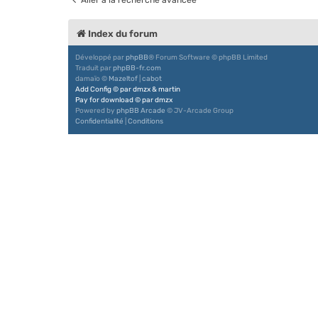
Index du forum
Développé par
phpBB
® Forum Software © phpBB Limited
Traduit par
phpBB-fr.com
damaïo ©
Mazeltof
|
cabot
Add Config
©
par
dmzx
&
martin
Pay for download
©
par
dmzx
Powered by
phpBB Arcade
© JV-Arcade Group
Confidentialité
|
Conditions