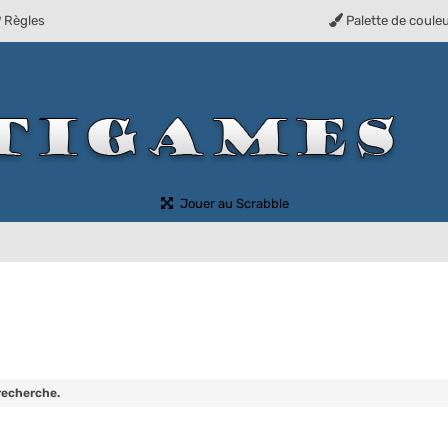
Règles
Palette de coule
(Ouvre un nouvel onglet)
Jouer au Scrabble
recherche.