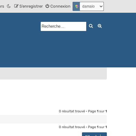
urs
S’enregistrer
Connexion
Rechercher
Recherche avan
0 résultat trouvé • Page
1
sur
1
0 résultat trouvé • Page
1
sur
1