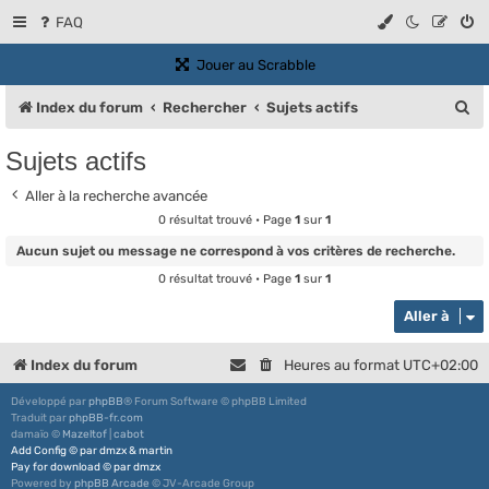
FAQ
(Ouvre un nouvel onglet)
Jouer au Scrabble
R
Index du forum
Rechercher
Sujets actifs
e
Sujets actifs
c
Aller à la recherche avancée
h
0 résultat trouvé • Page
1
sur
1
e
Aucun sujet ou message ne correspond à vos critères de recherche.
r
0 résultat trouvé • Page
1
sur
1
c
Aller à
h
e
Index du forum
Heures au format
UTC+02:00
r
Développé par
phpBB
® Forum Software © phpBB Limited
Traduit par
phpBB-fr.com
damaïo ©
Mazeltof
|
cabot
Add Config
©
par
dmzx
&
martin
Pay for download
©
par
dmzx
Powered by
phpBB Arcade
© JV-Arcade Group