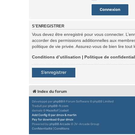
S’ENREGISTRER
Vous devez être enregistré pour vous connecter. L’en
accorder des permissions additionnelles aux membres d
politique de vie privée. Assurez-vous de bien lire tout
Conditions d’utilisation
|
Politique de confidential
S’enregistrer
Index du forum
Développé par
phpBB
® Forum Software © phpBB Limited
Traduit par
phpBB-fr.com
damaïo ©
Mazeltof
|
cabot
Add Config
©
par
dmzx
&
martin
Pay for download
©
par
dmzx
Powered by
phpBB Arcade
© JV-Arcade Group
Confidentialité
|
Conditions